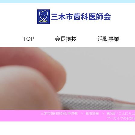
TOP
会長挨拶
活動事業
三木市歯科医師会 HOME
>
新着情報
>
第5回『こんにち
アーカイブのお知