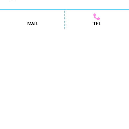
詳細はこちら
MAIL
TEL
広報みき 11月号
2022/11/07｜
新着情報
歯と口の健康展
広報みき
広報みき11月号に令和4年度「歯と口の健康展」のお
知らせを掲載致しました。 三木市歯科医師会
詳細はこちら
次のページ »
サイトマップ
プライバシーポリシー