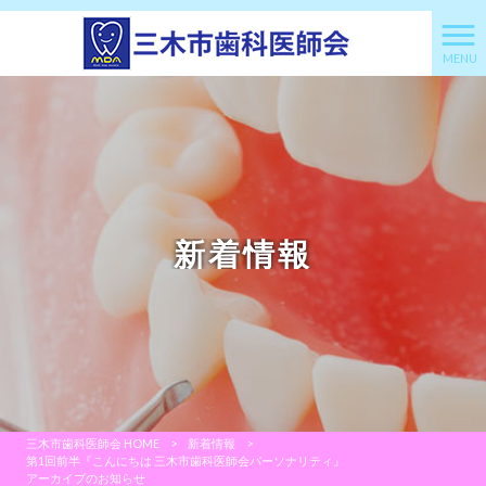
MENU
新着情報
三木市歯科医師会 HOME
>
新着情報
>
第1回前半『こんにちは 三木市歯科医師会パーソナリティ』
アーカイブのお知らせ